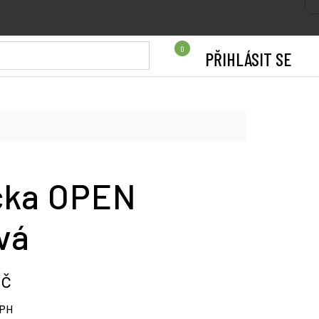
0
PŘIHLÁSIT SE
čka OPEN
vá
Kč
DPH