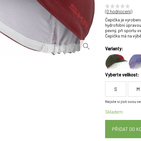
(
0 hodnocení
)
Čepička je vyroben
hydrofobní úpravou,
pevný, při sportu v
Čepička má na výběr
Varianty:
Vyberte velikost:
S
M
Nejste si jisti svou v
Skladem
PŘIDAT DO K