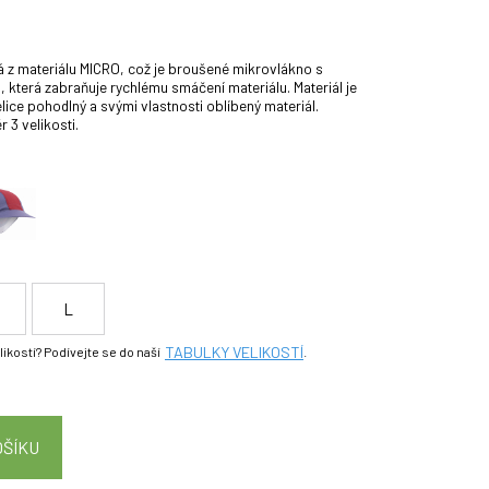
á z materiálu MICRO, což je broušené mikrovlákno s
 která zabraňuje rychlému smáčení materiálu. Materiál je
elice pohodlný a svými vlastnosti oblíbený materiál.
 3 velikosti.
L
TABULKY VELIKOSTÍ
elikostí? Podívejte se do naší
.
OŠÍKU