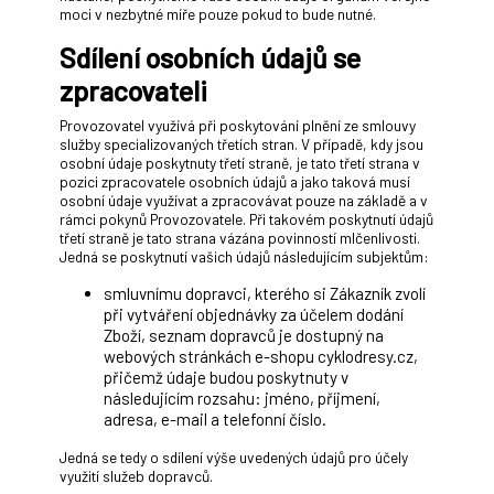
moci v nezbytné míře pouze pokud to bude nutné.
Sdílení osobních údajů se
zpracovateli
Provozovatel využívá při poskytování plnění ze smlouvy
služby specializovaných třetích stran. V případě, kdy jsou
osobní údaje poskytnuty třetí straně, je tato třetí strana v
pozici zpracovatele osobních údajů a jako taková musí
osobní údaje využívat a zpracovávat pouze na základě a v
rámci pokynů Provozovatele. Při takovém poskytnutí údajů
třetí straně je tato strana vázána povinností mlčenlivosti.
Jedná se poskytnutí vašich údajů následujícím subjektům:
smluvnímu dopravci, kterého si Zákazník zvolí
při vytváření objednávky za účelem dodání
Zboží, seznam dopravců je dostupný na
webových stránkách e-shopu cyklodresy.cz,
přičemž údaje budou poskytnuty v
následujícím rozsahu: jméno, příjmení,
adresa, e-mail a telefonní číslo.
Jedná se tedy o sdílení výše uvedených údajů pro účely
využití služeb dopravců.