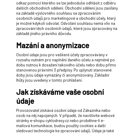
odkaz pomocí kterého se lze jednoduše odhlásit z odběru
dalších obchodních sdělení. Obchodní sdělení jsou zasílány
na základě výslovného souhlasu se zpracováním
osobních údajů pro marketingové a obchodní účely, který
je možné kdykoli odvolat. Odvolání souhlasu nemá vliv na
zpracování těch osobních údajů, které jsou zpracovány na
základě jiného právního důvodu.
Mazání a anonymizace
Osobní údaje jsou pro veškeré účely zpracovávány v
rozsahu nutném pro naplnění daného účelu a nejméně po
dobu nutnou k dosažení takového účelu nebo dobu přímo
stanovenou právními 3 předpisy. Po uplynutí stanovené
doby jsou údaje vymazány či anonymizovány. Základní
lhůty jsou uvedeny v tomto prohlášení.
Jak získáváme vaše osobní
údaje
Provozovatel získává osobní údaje od Zákazníka nebo
osob na něj napojených. V případě, že navštívíte webové
stránky e-shopu cyklodresy.cz nebo proběhne-li e-
mailová komunikace, budou použity cookies a další
sledovací technologie ke zpracování údajů. Údaje je také