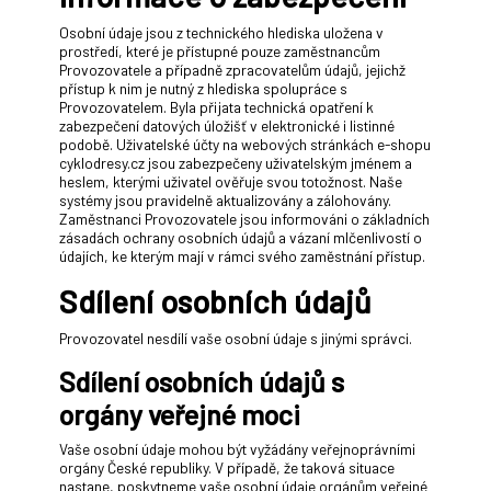
Osobní údaje jsou z technického hlediska uložena v
prostředí, které je přístupné pouze zaměstnancům
Provozovatele a případně zpracovatelům údajů, jejichž
přístup k nim je nutný z hlediska spolupráce s
Provozovatelem. Byla přijata technická opatření k
zabezpečení datových úložišť v elektronické i listinné
podobě. Uživatelské účty na webových stránkách e-shopu
cyklodresy.cz jsou zabezpečeny uživatelským jménem a
heslem, kterými uživatel ověřuje svou totožnost. Naše
systémy jsou pravidelně aktualizovány a zálohovány.
Zaměstnanci Provozovatele jsou informováni o základních
zásadách ochrany osobních údajů a vázaní mlčenlivostí o
údajích, ke kterým mají v rámci svého zaměstnání přístup.
Sdílení osobních údajů
Provozovatel nesdílí vaše osobní údaje s jinými správci.
Sdílení osobních údajů s
orgány veřejné moci
Vaše osobní údaje mohou být vyžádány veřejnoprávními
orgány České republiky. V případě, že taková situace
nastane, poskytneme vaše osobní údaje orgánům veřejné