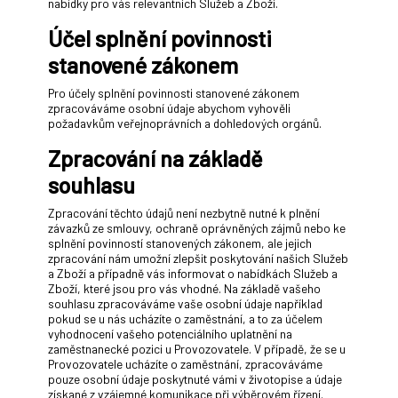
nabídky pro vás relevantních Služeb a Zboží.
Účel splnění povinnosti
stanovené zákonem
Pro účely splnění povinnosti stanovené zákonem
zpracováváme osobní údaje abychom vyhověli
požadavkům veřejnoprávních a dohledových orgánů.
Zpracování na základě
souhlasu
Zpracování těchto údajů není nezbytně nutné k plnění
závazků ze smlouvy, ochraně oprávněných zájmů nebo ke
splnění povinností stanovených zákonem, ale jejich
zpracování nám umožní zlepšit poskytování našich Služeb
a Zboží a případně vás informovat o nabídkách Služeb a
Zboží, které jsou pro vás vhodné. Na základě vašeho
souhlasu zpracováváme vaše osobní údaje například
pokud se u nás ucházíte o zaměstnání, a to za účelem
vyhodnocení vašeho potenciálního uplatnění na
zaměstnanecké pozici u Provozovatele. V případě, že se u
Provozovatele ucházíte o zaměstnání, zpracováváme
pouze osobní údaje poskytnuté vámi v životopise a údaje
získané z vzájemné komunikace při výběrovém řízení.