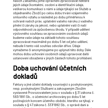
našich Zákazníků jsme oprávněni zpracovávat některé
jejich údaje (kontaktní, osobní a identifikační údaje,
veškerou komunikaci s námi a údaje týkající se Služeb a
objednaného Zboží) po celou dobu trvání vzájemného
smluvního vztahu a následně po dobu přiměřenou k
ochraně našich práv, uplatnění vašeho nároku z vadného
plnění či záruky za jakost, nebo uplatnění vaší či naší
odpovědnosti za způsobenou škodu. V případě udělení
výslovného souhlasu se zpracováním osobních údajů
budeme vaše údaje na základě tohoto souhlasu
zpracovávat maximálně po dobu 5 let od jeho udělení,
nebude li tento váš souhlas odvolán dříve. Údaje
vymažeme či anonymizujeme po uplynutí této doby. Dále
mohou dobu uchování osobních údajů upravovat další
ustanovení obsažená v jiných částech tohoto prohlášení.
Doba uchování účetních
dokladů
Faktury a jiné účetní doklady související s poskytovanými,
resp. poskytnutými Službami a zakoupeným Zbožím
vystavené Provozovatelem jsou v souladu s § 31 zákona č.
593/1991 Sb., o účetnictví archivovány po dobu 5 let
počínajících koncem účetního období, kterého se týkají, v
souladu s § 47 zákona č. 337/1992 Sb., o správě daní a