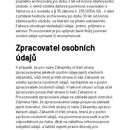
poplatků archivovány po dobu 3 let od konce zdaňovacího
období, v němž vznikla daňová povinnost související s
fakturou a v souladu s § 35 zákona č. 235/2004 Sb., o dani
z přidané hodnoty archivovány po dobu 10 let od konce
zdaňovacího období, ve kterém se plnění uskutečnilo.
Faktura obsahuje následující údaje: jméno, příjmení a
adresu. Provozovatel je po uplynutí dané lhůty povinen
osobní údaje vymazat či anonymizovat.
Zpracovatel osobních
údajů
V případě, že pro naše Zákazníky či třetí strany
zpracováváme jakékoli osobní údaje jejich vlastních
zákazníků, vůči nimž je třetí strana či náš Zákazník ve
vztahu správce osobních údajů, nacházíme se v pozici
zpracovatele osobních údajů. V takové situaci určuje účel
zpracování pouze třetí strana či naši Zákazníci a
Provozovatel zpracovává údaje na základě jejich instrukcí.
Zejména fakt, že zpracováváme údaje pouze na základě
jejich instrukcí, činí třetí strany či naše Zákazníky správci
daných údajů. Zákazník či třetí strana, která je v pozici
správce osobních údajů, má povinnost posoudit a určit
odpovědnost za rizika, dbát na náležitou informovanost
subjektů údajů, a taktéž zajistit právní důvody pro