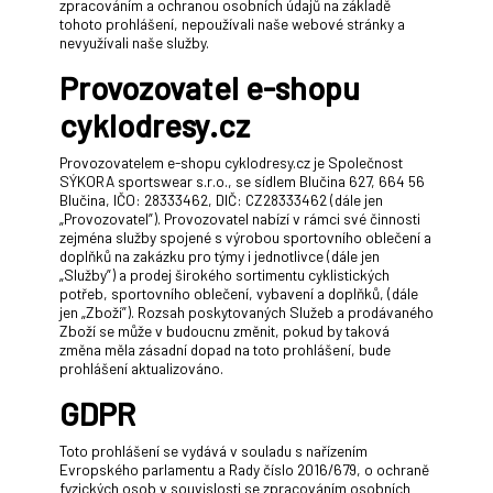
zpracováním a ochranou osobních údajů na základě
tohoto prohlášení, nepoužívali naše webové stránky a
nevyužívali naše služby.
Provozovatel e-shopu
cyklodresy.cz
Provozovatelem e-shopu cyklodresy.cz je Společnost
SÝKORA sportswear s.r.o., se sídlem Blučina 627, 664 56
Blučina, IČO: 28333462, DIČ: CZ28333462 (dále jen
„Provozovatel”). Provozovatel nabízí v rámci své činnosti
zejména služby spojené s výrobou sportovního oblečení a
doplňků na zakázku pro týmy i jednotlivce (dále jen
„Služby”) a prodej širokého sortimentu cyklistických
potřeb, sportovního oblečení, vybavení a doplňků, (dále
jen „Zboží”). Rozsah poskytovaných Služeb a prodávaného
Zboží se může v budoucnu změnit, pokud by taková
změna měla zásadní dopad na toto prohlášení, bude
prohlášení aktualizováno.
GDPR
Toto prohlášení se vydává v souladu s nařízením
Evropského parlamentu a Rady číslo 2016/679, o ochraně
fyzických osob v souvislosti se zpracováním osobních