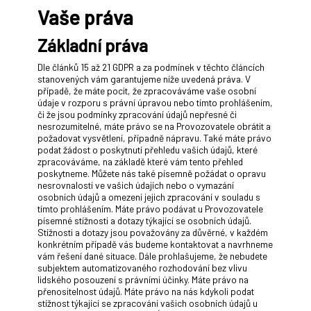
Vaše práva
Základní práva
Dle článků 15 až 21 GDPR a za podmínek v těchto článcích
stanovených vám garantujeme níže uvedená práva. V
případě, že máte pocit, že zpracováváme vaše osobní
údaje v rozporu s právní úpravou nebo tímto prohlášením,
či že jsou podmínky zpracování údajů nepřesné či
nesrozumitelné, máte právo se na Provozovatele obrátit a
požadovat vysvětlení, případně nápravu. Také máte právo
podat žádost o poskytnutí přehledu vašich údajů, které
zpracováváme, na základě které vám tento přehled
poskytneme. Můžete nás také písemně požádat o opravu
nesrovnalostí ve vašich údajích nebo o vymazání
osobních údajů a omezení jejich zpracování v souladu s
tímto prohlášením. Máte právo podávat u Provozovatele
písemné stížnosti a dotazy týkající se osobních údajů.
Stížnosti a dotazy jsou považovány za důvěrné, v každém
konkrétním případě vás budeme kontaktovat a navrhneme
vám řešení dané situace. Dále prohlašujeme, že nebudete
subjektem automatizovaného rozhodování bez vlivu
lidského posouzení s právními účinky. Máte právo na
přenositelnost údajů. Máte právo na nás kdykoli podat
stížnost týkající se zpracování vašich osobních údajů u