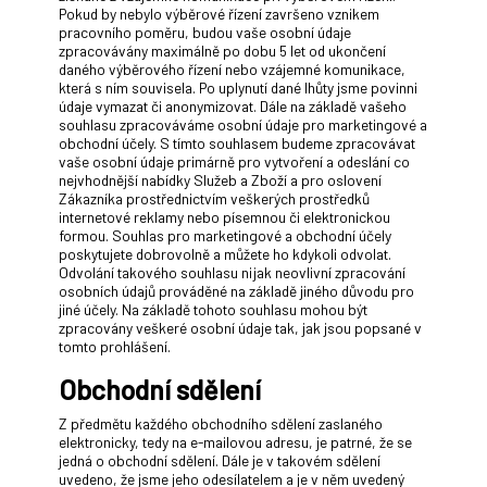
Pokud by nebylo výběrové řízení završeno vznikem
pracovního poměru, budou vaše osobní údaje
zpracovávány maximálně po dobu 5 let od ukončení
daného výběrového řízení nebo vzájemné komunikace,
která s ním souvisela. Po uplynutí dané lhůty jsme povinni
údaje vymazat či anonymizovat. Dále na základě vašeho
souhlasu zpracováváme osobní údaje pro marketingové a
obchodní účely. S tímto souhlasem budeme zpracovávat
vaše osobní údaje primárně pro vytvoření a odeslání co
nejvhodnější nabídky Služeb a Zboží a pro oslovení
Zákazníka prostřednictvím veškerých prostředků
internetové reklamy nebo písemnou či elektronickou
formou. Souhlas pro marketingové a obchodní účely
poskytujete dobrovolně a můžete ho kdykoli odvolat.
Odvolání takového souhlasu nijak neovlivní zpracování
osobních údajů prováděné na základě jiného důvodu pro
jiné účely. Na základě tohoto souhlasu mohou být
zpracovány veškeré osobní údaje tak, jak jsou popsané v
tomto prohlášení.
Obchodní sdělení
Z předmětu každého obchodního sdělení zaslaného
elektronicky, tedy na e-mailovou adresu, je patrné, že se
jedná o obchodní sdělení. Dále je v takovém sdělení
uvedeno, že jsme jeho odesílatelem a je v něm uvedený