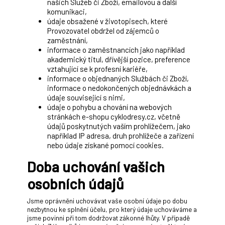
našich Služeb či Zboží, emailovou a další
komunikaci,
údaje obsažené v životopisech, které
Provozovatel obdržel od zájemců o
zaměstnání,
informace o zaměstnancích jako například
akademický titul, dřívější pozice, preference
vztahující se k profesní kariéře,
informace o objednaných Službách či Zboží,
informace o nedokončených objednávkách a
údaje související s nimi,
údaje o pohybu a chování na webových
stránkách e-shopu cyklodresy.cz, včetně
údajů poskytnutých vaším prohlížečem, jako
například IP adresa, druh prohlížeče a zařízení
nebo údaje získané pomocí cookies.
Doba uchování vašich
osobních údajů
Jsme oprávněni uchovávat vaše osobní údaje po dobu
nezbytnou ke splnění účelu, pro který údaje uchováváme a
jsme povinni při tom dodržovat zákonné lhůty. V případě