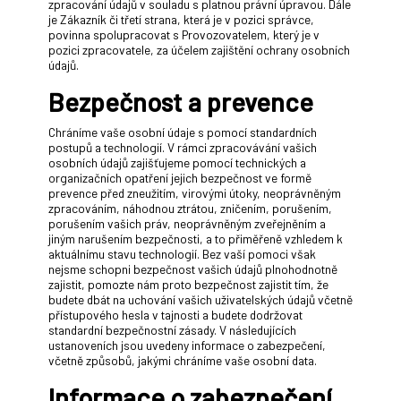
zpracování údajů v souladu s platnou právní úpravou. Dále
je Zákazník či třetí strana, která je v pozici správce,
povinna spolupracovat s Provozovatelem, který je v
pozici zpracovatele, za účelem zajištění ochrany osobních
údajů.
Bezpečnost a prevence
Chráníme vaše osobní údaje s pomocí standardních
postupů a technologií. V rámci zpracovávání vašich
osobních údajů zajišťujeme pomocí technických a
organizačních opatření jejich bezpečnost ve formě
prevence před zneužitím, virovými útoky, neoprávněným
zpracováním, náhodnou ztrátou, zničením, porušením,
porušením vašich práv, neoprávněným zveřejněním a
jiným narušením bezpečnosti, a to přiměřeně vzhledem k
aktuálnímu stavu technologií. Bez vaší pomoci však
nejsme schopni bezpečnost vašich údajů plnohodnotně
zajistit, pomozte nám proto bezpečnost zajistit tím, že
budete dbát na uchování vašich uživatelských údajů včetně
přístupového hesla v tajnosti a budete dodržovat
standardní bezpečnostní zásady. V následujících
ustanoveních jsou uvedeny informace o zabezpečení,
včetně způsobů, jakými chráníme vaše osobní data.
Informace o zabezpečení