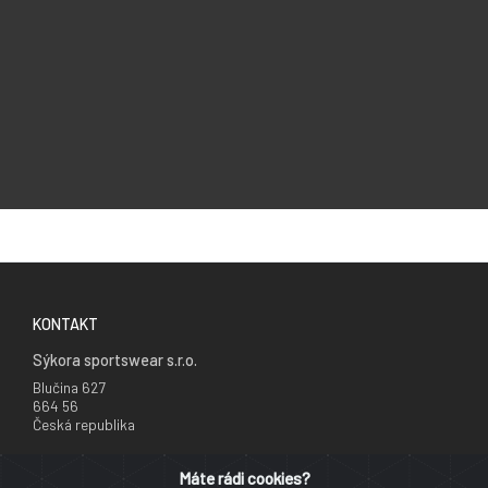
KONTAKT
Sýkora sportswear s.r.o.
Blučina 627
664 56
Česká republika
+420 777 241 735
Máte rádi cookies?
info@cyklodresy.cz