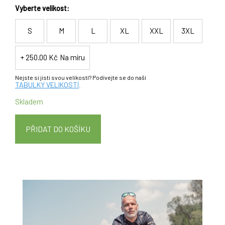
Vyberte velikost:
S
M
L
XL
XXL
3XL
+ 250.00 Kč
Na míru
Nejste si jisti svou velikostí? Podívejte se do naší
TABULKY VELIKOSTÍ
.
Skladem
PŘIDAT DO KOŠÍKU