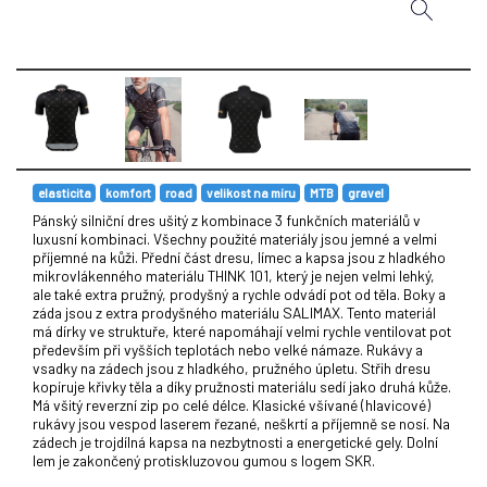
elasticita
komfort
road
velikost na míru
MTB
gravel
Pánský silniční dres ušitý z kombinace 3 funkčních materiálů v
luxusní kombinaci. Všechny použité materiály jsou jemné a velmi
příjemné na kůži. Přední část dresu, límec a kapsa jsou z hladkého
mikrovlákenného materiálu THINK 101, který je nejen velmi lehký,
ale také extra pružný, prodyšný a rychle odvádí pot od těla. Boky a
záda jsou z extra prodyšného materiálu SALIMAX. Tento materiál
má dírky ve struktuře, které napomáhají velmi rychle ventilovat pot
především při vyšších teplotách nebo velké námaze. Rukávy a
vsadky na zádech jsou z hladkého, pružného úpletu. Střih dresu
kopíruje křivky těla a díky pružnosti materiálu sedí jako druhá kůže.
Má všitý reverzní zip po celé délce. Klasické všívané (hlavicové)
rukávy jsou vespod laserem řezané, neškrtí a příjemně se nosí. Na
zádech je trojdílná kapsa na nezbytnosti a energetické gely. Dolní
lem je zakončený protiskluzovou gumou s logem SKR.