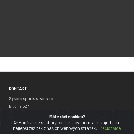
KONTAKT
Sýkora sportswear s.r.o.
Blučina 627
664 56
Česká republika
Máte rádi cookies?
🍪 Používáme soubory cookie, abychom vám zajistili co
+420 777 241 735
nejlepší zážitek z našich webových stránek.
Přečíst více
info@cyklodresy.cz