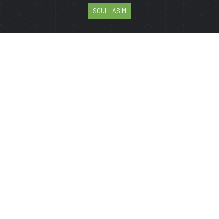
SOUHLASÍM
PRO ZÁKAZNÍKY
Reklamační řád
Obchodní podmínky
Jak nakupovat
GDPR
Více o nás
Mapa stránky
JAZYK
MĚNA
Kč
EUR
SOCIÁLNÍ SÍTĚ
Instagram
Facebook