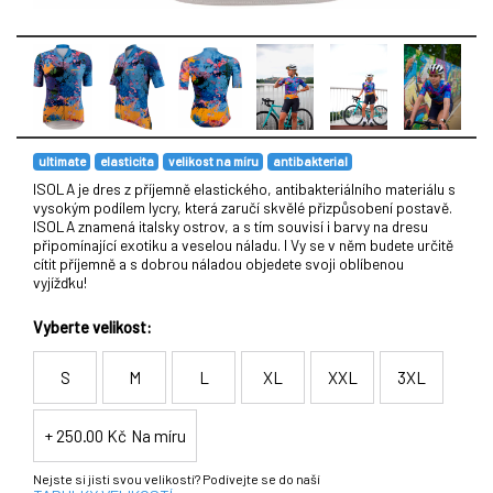
ultimate
elasticita
velikost na míru
antibakterial
ISOLA je dres z příjemně elastického, antibakteriálního materiálu s
vysokým podílem lycry, která zaručí skvělé přizpůsobení postavě.
ISOLA znamená italsky ostrov, a s tím souvisí i barvy na dresu
připomínající exotiku a veselou náladu. I Vy se v něm budete určitě
cítit příjemně a s dobrou náladou objedete svoji oblíbenou
vyjížďku!
Vyberte velikost:
S
M
L
XL
XXL
3XL
+ 250.00 Kč
Na míru
Nejste si jisti svou velikostí? Podívejte se do naší