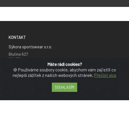
KONTAKT
Sýkora sportswear s.r.o.
Blučina 627
664 56
Česká republika
Máte rádi cookies?
🍪 Používáme soubory cookie, abychom vám zajistili co
+420 777 241 735
nejlepší zážitek z našich webových stránek.
Přečíst více
info@cyklodresy.cz
SOUHLASÍM
PRO ZÁKAZNÍKY
Reklamační řád
Obchodní podmínky
Jak nakupovat
GDPR
Více o nás
Mapa stránky