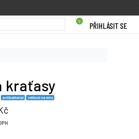
0
PŘIHLÁSIT SE
 kraťasy
antibakterial
velikost na míru
Kč
 DPH