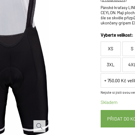
Pánské kraťasy LIN
CEYLON. Mají ploché
šle se skvěle přiz
ukončeny gripem E
Vyberte velikost:
XS
S
3XL
4X
+ 750.00 Kč
vel
Nejste si jisti svou v
Skladem
PŘIDAT DO K