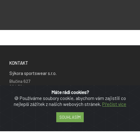
KONTAKT
Sýkora sportswear s.r.o.
Blučina 627
664 56
Česká republika
Máte rádi cookies?
🍪 Používáme soubory cookie, abychom vám zajistili co
+420 777 241 735
nejlepší zážitek z našich webových stránek.
Přečíst více
info@cyklodresy.cz
SOUHLASÍM
PRO ZÁKAZNÍKY
Reklamační řád
Obchodní podmínky