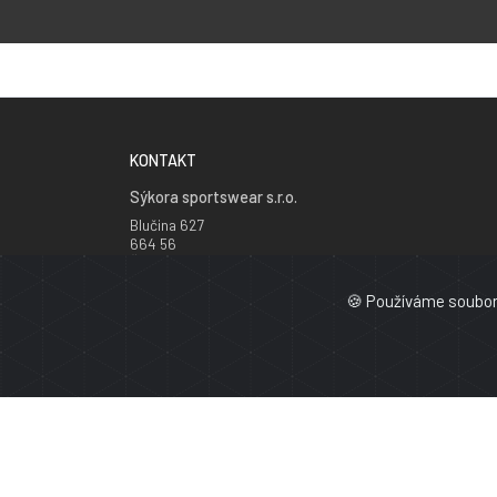
KONTAKT
Sýkora sportswear s.r.o.
Blučina 627
664 56
Česká republika
+420 777 241 735
🍪 Používáme soubory
info@cyklodresy.cz
© 2026 -