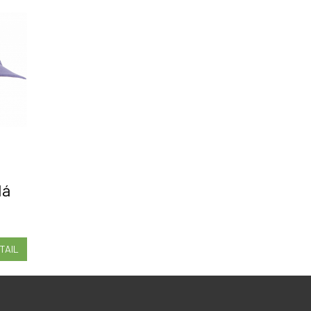
dá
TAIL