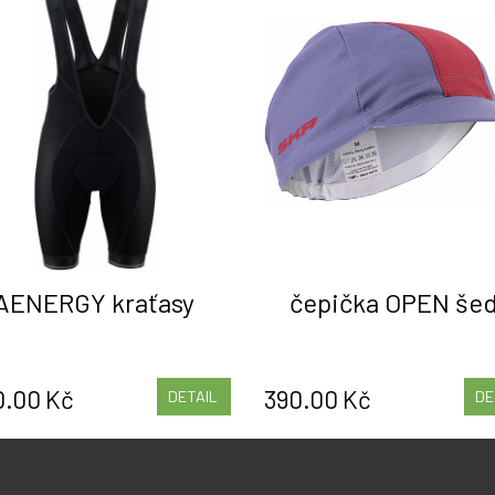
AENERGY kraťasy
čepička OPEN še
0.00 Kč
390.00 Kč
DETAIL
DE