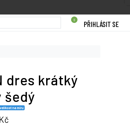
0
PŘIHLÁSIT SE
 dres krátký
v šedý
velikost na míru
 Kč