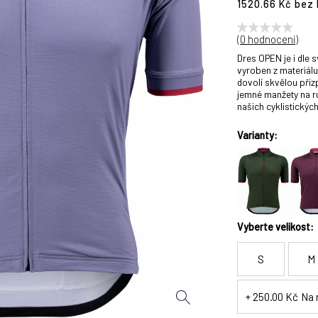
1520.66 Kč bez
(
0 hodnocení
)
Dres OPEN je i dle 
vyroben z materiálu
dovolí skvělou přizp
jemné manžety na r
našich cyklistickýc
Varianty:
Vyberte velikost:
S
M
+ 250.00 Kč
Na 