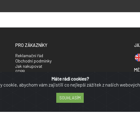
PRO ZÁKAZNÍKY
JA
Reklamační řád
Obchodní podmínky
Jak nakupovat
MĚ
GDPR
Více o nás
Máte rádi cookies?
Kč
Mapa stránky
 cookie, abychom vám zajistili co nejlepší zážitek z našich webových
SO
SOUHLASÍM
In
 Všechna práva vyhrazena | Web vytvořilo studio
Softíci
| SKR Sýkora sportswe