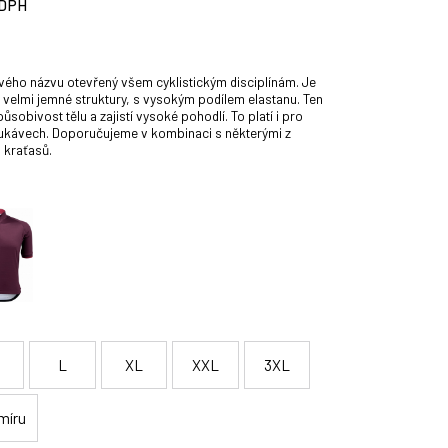
 DPH
svého názvu otevřený všem cyklistickým disciplínám. Je
 velmi jemné struktury, s vysokým podílem elastanu. Ten
ůsobivost tělu a zajistí vysoké pohodlí. To platí i pro
ukávech. Doporučujeme v kombinaci s některými z
h kraťasů.
L
XL
XXL
3XL
míru