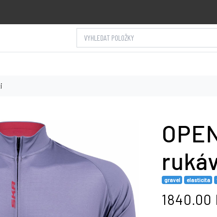
VYHLEDAT POLOŽKY
i
OPEN
ruká
gravel
elasticita
1840.00