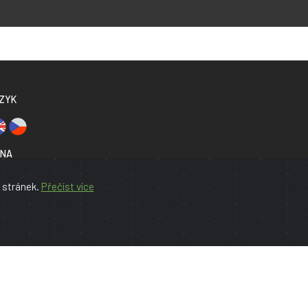
ZYK
NA
EUR
 stránek.
Přečíst více
CIÁLNÍ SÍTĚ
stagram
Facebook
ar s.r.o.