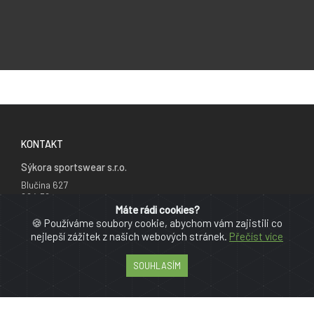
KONTAKT
Sýkora sportswear s.r.o.
Blučina 627
664 56
Česká republika
Máte rádi cookies?
🍪 Používáme soubory cookie, abychom vám zajistili co
+420 777 241 735
nejlepší zážitek z našich webových stránek.
Přečíst více
info@cyklodresy.cz
SOUHLASÍM
PRO ZÁKAZNÍKY
Reklamační řád
Obchodní podmínky