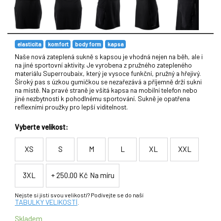
elasticita
komfort
body form
kapsa
Naše nová zateplená sukně s kapsou je vhodná nejen na běh, ale i
na jiné sportovní aktivity. Je vyrobena z pružného zatepleného
materiálu Superroubaix, který je vysoce funkční, pružný a hřejivý.
Široký pas s úzkou gumičkou se nezařezává a příjemně drží sukni
na místě. Na pravé straně je všitá kapsa na mobilní telefon nebo
jiné nezbytnosti k pohodlnému sportování. Sukně je opatřena
reflexními proužky pro lepší viditelnost.
Vyberte velikost:
XS
S
M
L
XL
XXL
3XL
+ 250.00 Kč
Na míru
Nejste si jisti svou velikostí? Podívejte se do naší
TABULKY VELIKOSTÍ
.
Skladem