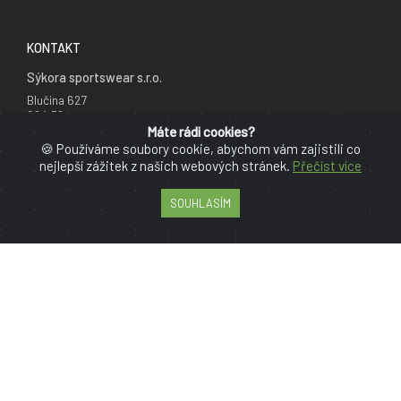
KONTAKT
Sýkora sportswear s.r.o.
Blučina 627
664 56
Česká republika
Máte rádi cookies?
🍪 Používáme soubory cookie, abychom vám zajistili co
+420 777 241 735
nejlepší zážitek z našich webových stránek.
Přečíst více
info@cyklodresy.cz
SOUHLASÍM
PRO ZÁKAZNÍKY
Reklamační řád
Obchodní podmínky
Jak nakupovat
GDPR
Více o nás
Mapa stránky
JAZYK