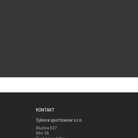
KONTAKT
Sýkora sportswear s.r.o.
Blučina 627
664 56