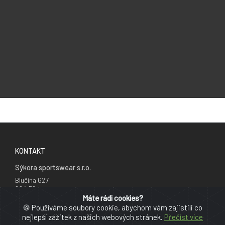
KONTAKT
Sýkora sportswear s.r.o.
Blučina 627
664 56
Česká republika
Máte rádi cookies?
🍪 Používáme soubory cookie, abychom vám zajistili co
+420 777 241 735
nejlepší zážitek z našich webových stránek.
Přečíst více
info@cyklodresy.cz