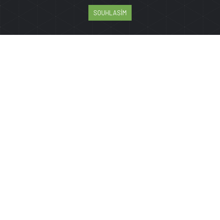
SOUHLASÍM
PRO ZÁKAZNÍKY
Reklamační řád
Obchodní podmínky
Jak nakupovat
GDPR
Více o nás
Mapa stránky
JAZYK
MĚNA
Kč
EUR
SOCIÁLNÍ SÍTĚ
Instagram
Facebook