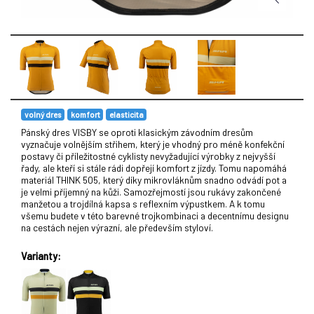
volný dres
komfort
elasticita
Pánský dres VISBY se oproti klasickým závodním dresům
vyznačuje volnějším střihem, který je vhodný pro méně konfekční
postavy či příležitostné cyklisty nevyžadující výrobky z nejvyšší
řady, ale kteří si stále rádi dopřejí komfort z jízdy. Tomu napomáhá
materiál THINK 505, který díky mikrovláknům snadno odvádí pot a
je velmi příjemný na kůži. Samozřejmostí jsou rukávy zakončené
manžetou a trojdílná kapsa s reflexním výpustkem. A k tomu
všemu budete v této barevné trojkombinaci a decentnímu designu
na cestách nejen výrazní, ale především styloví.
Varianty: