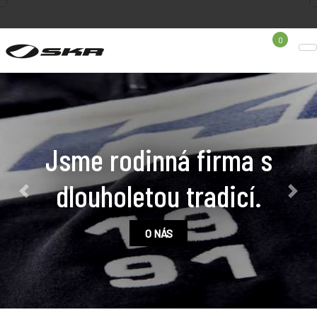
0
Vše, co na sebe potřebujete,
najdete na e-shopu. Vyrábím
Previous
Next
i na míru!
E-SHOP