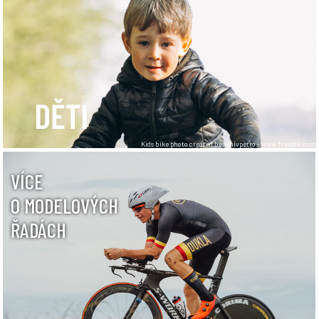
DĚTI
Kids bike photo created by senivpetro - www.freepik.com
VÍCE
O MODELOVÝCH
ŘADÁCH