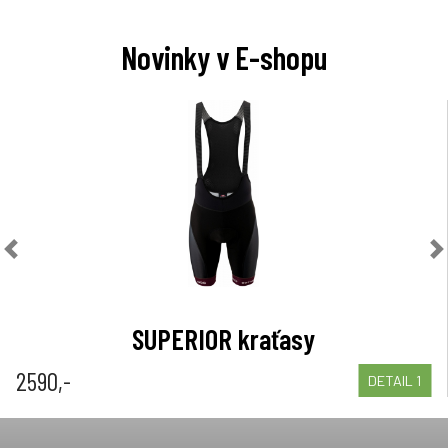
Novinky v E-shopu
Previous
N
SUPERIOR dres krátký rukáv
MAE spodní kraťasy
2300,-
890,-
 1
DETAIL
DETAIL