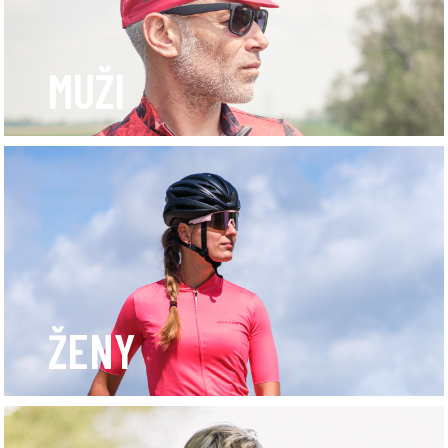
MUŽI
ŽENY