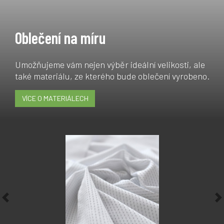
Oblečení na míru
Umožňujeme vám nejen výběr ideální velikosti, ale
také materiálu, ze kterého bude oblečení vyrobeno.
VÍCE O MATERIÁLECH
Previous
N