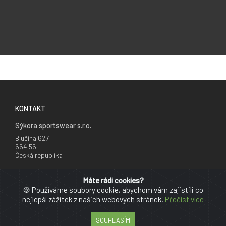
KONTAKT
Sýkora sportswear s.r.o.
Blučina 627
664 56
Česká republika
+420 777 241 735
Máte rádi cookies?
info@cyklodresy.cz
🍪 Používáme soubory cookie, abychom vám zajistili co
nejlepší zážitek z našich webových stránek.
Přečíst více
PRO ZÁKAZNÍKY
Reklamační řád
SOUHLASÍM